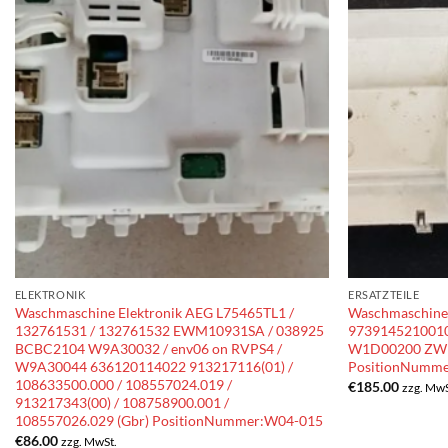
ELEKTRONIK
ERSATZTEILE
Waschmaschine Elektronik AEG L75465TL1 /
Waschmaschine 
132761531 / 132761532 EWM10931SA / 038925
9739145210010
BCBC2104 W9A30032 / env06 on RVPS4 /
W1D00200 ZWF
W9A30044 636120114022 913217116(01) /
PositionNumm
108633500.000 / 108557024.019 /
€
185.00
zzg. MwS
913217343(00) / 108758900.001 /
108557026.029 (Gbr) PositionNummer:W04-015
€
86.00
zzg. MwSt.