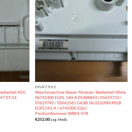
ERSATZTEILE
edienteil AEG
Waschmaschine Steuer-Module / Bedienteil Miele
47 07/14
06743300 EGPL 540-A 05408843 / 05629733 /
05629743 / 05662561 G638i 06.02.03SM.MS.B
EGPL541-A / 6743300 (Gbr)
PositionNummer:WB01-078
€
252.00
zzg. MwSt.