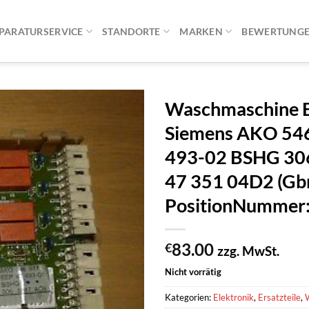
PARATURSERVICE
STANDORTE
MARKEN
BEWERTUNG
Waschmaschine El
Siemens AKO 546
493-02 BSHG 30
47 351 04D2 (Gb
PositionNumme
83.00
€
zzg. MwSt.
Nicht vorrätig
Kategorien:
Elektronik
,
Ersatzteile
,