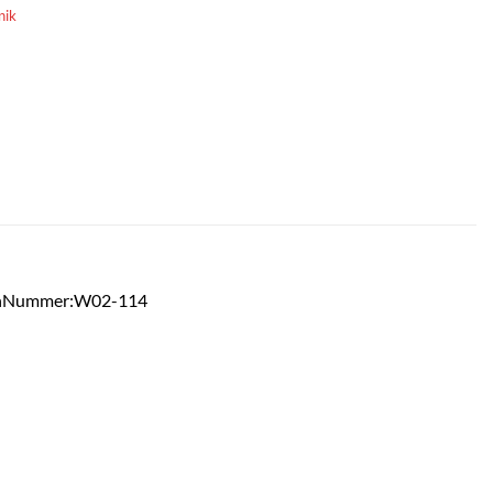
nik
tionNummer:W02-114