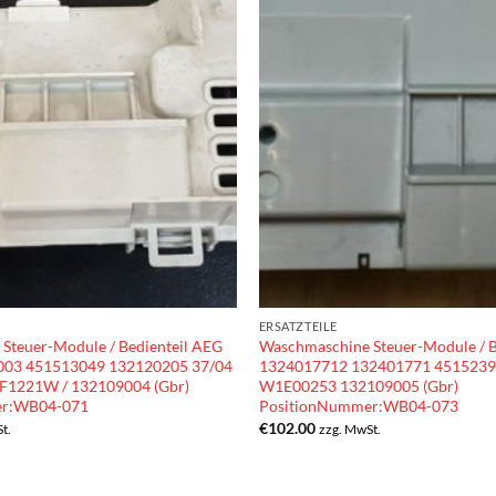
ERSATZTEILE
Steuer-Module / Bedienteil AEG
Waschmaschine Steuer-Module / B
03 451513049 132120205 37/04
1324017712 132401771 4515239
1221W / 132109004 (Gbr)
W1E00253 132109005 (Gbr)
er:WB04-071
PositionNummer:WB04-073
€
102.00
t.
zzg. MwSt.