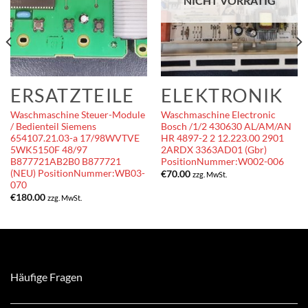
NICHT VORRÄTIG
ERSATZTEILE
ELEKTRONIK
Waschmaschine Steuer-Module
Waschmaschine Electronic
/ Bedienteil Siemens
Bosch /1/2 430630 AL/AM/AN
654107.21.03-a 17/98WVTVE
HR 4897-2 2 12.223.00 2901
5WK5150F 48/97
2ARDX 3363AD01 (Gbr)
B877721AB2B0 B877721
PositionNummer:W002-006
(NEU) PositionNummer:WB03-
€
70.00
zzg. MwSt.
070
€
180.00
zzg. MwSt.
Häufige Fragen