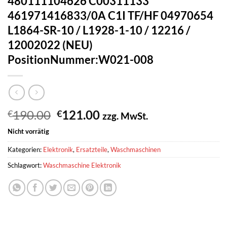
480111104626 C00311133
461971416833/0A C1I TF/HF 04970654
L1864-SR-10 / L1928-1-10 / 12216 /
12002022 (NEU)
PositionNummer:W021-008
Ursprünglicher
Aktueller
190.00
121.00
€
€
zzg. MwSt.
Preis
Preis
Nicht vorrätig
war:
ist:
€190.00
€121.00.
Kategorien:
Elektronik
,
Ersatzteile
,
Waschmaschinen
Schlagwort:
Waschmaschine Elektronik