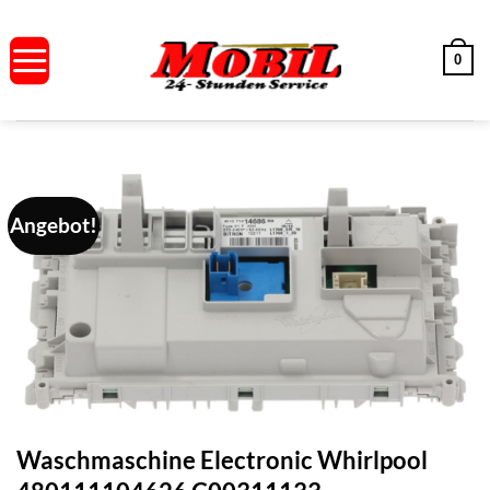
Zum
Inhalt
0
springen
Angebot!
Waschmaschine Electronic Whirlpool