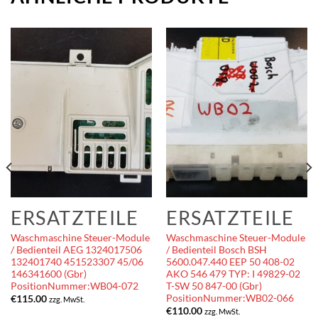
ERSATZTEILE
ERSATZTEILE
Waschmaschine Steuer-Module
Waschmaschine Steuer-Module
/ Bedienteil AEG 1324017506
/ Bedienteil Bosch BSH
132401740 451523307 45/06
5600.047.440 EEP 50 408-02
146341600 (Gbr)
AKO 546 479 TYP: I 49829-02
PositionNummer:WB04-072
T-SW 50 847-00 (Gbr)
PositionNummer:WB02-066
€
115.00
zzg. MwSt.
€
110.00
zzg. MwSt.