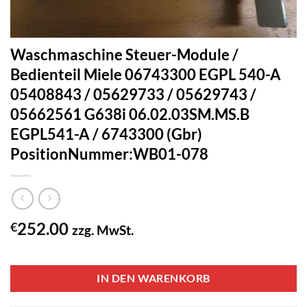
Waschmaschine Steuer-Module /
Bedienteil Miele 06743300 EGPL 540-A
05408843 / 05629733 / 05629743 /
05662561 G638i 06.02.03SM.MS.B
EGPL541-A / 6743300 (Gbr)
PositionNummer:WB01-078
252.00
€
zzg. MwSt.
1 vorrätig
IN DEN WARENKORB