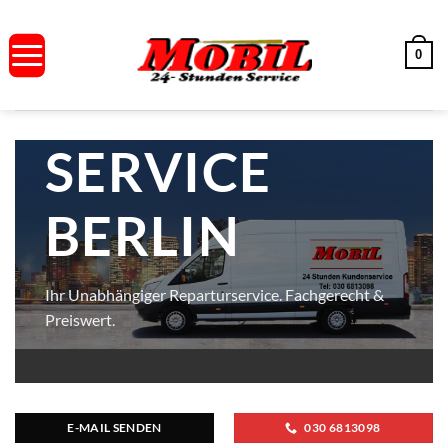
Zum
Inhalt
0
springen
SERVICE
SERVICE
BERLIN
BERLIN
Ihr Unabhängiger Reparturservice. Fachgerecht &
Preiswert.
E-MAIL SENDEN
030 6813098