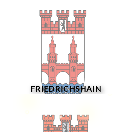
FRIEDRICHSHAIN
24 Stunden Hotline Tel: 030 6813098