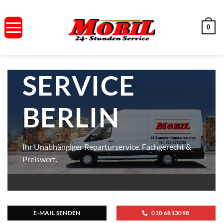
Zum
Inhalt
0
springen
SERVICE
SERVICE
BERLIN
BERLIN
Ihr Unabhängiger Reparturservice. Fachgerecht &
Preiswert.
E-MAIL SENDEN
030 6813098