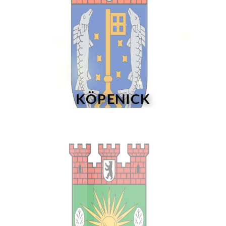
KÖPENICK
24 Stunden Hotline Tel: 030 6813098