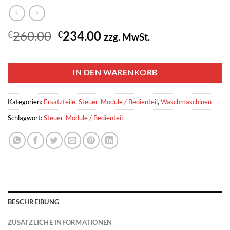
Ursprünglicher
Aktueller
260.00
234.00
€
€
zzg. MwSt.
Preis
Preis
1 vorrätig
war:
ist:
€260.00
€234.00.
IN DEN WARENKORB
Kategorien:
Ersatzteile
,
Steuer-Module / Bedienteil
,
Waschmaschinen
Schlagwort:
Steuer-Module / Bedienteil
BESCHREIBUNG
ZUSÄTZLICHE INFORMATIONEN