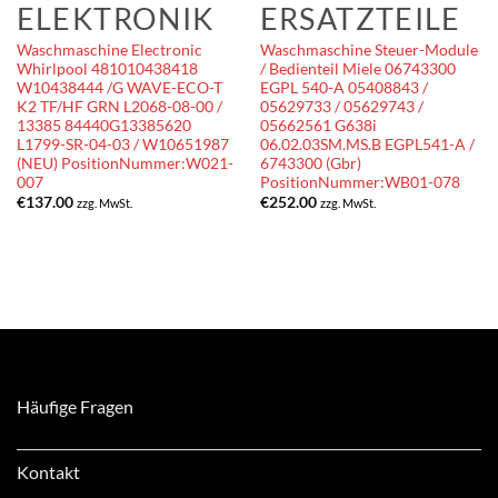
ELEKTRONIK
ERSATZTEILE
Waschmaschine Electronic
Waschmaschine Steuer-Module
Whirlpool 481010438418
/ Bedienteil Miele 06743300
W10438444 /G WAVE-ECO-T
EGPL 540-A 05408843 /
K2 TF/HF GRN L2068-08-00 /
05629733 / 05629743 /
13385 84440G13385620
05662561 G638i
L1799-SR-04-03 / W10651987
06.02.03SM.MS.B EGPL541-A /
(NEU) PositionNummer:W021-
6743300 (Gbr)
007
PositionNummer:WB01-078
€
137.00
€
252.00
zzg. MwSt.
zzg. MwSt.
Häufige Fragen
Kontakt