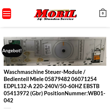
Zum
Inhalt
0
springen
Angebot!
Waschmaschine Steuer-Module /
Bedienteil Miele 05879482 06071254
EDPL132-A 220-240V/50-60HZ EBSTB
05413972 (Gbr) PositionNummer:WB01-
042