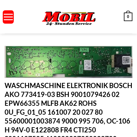
Zum
Inhalt
0
springen
WASCHMASCHINE ELEKTRONIK BOSCH
AKO 773419-03 BSH 9001079426 02
EPW66355 MLFB AK62 ROHS
0U_FG_01_05 161007 20 027 80
55600001003874 9000 995 706, OC-106
H 94V-0 E122808 FR4 CTI250