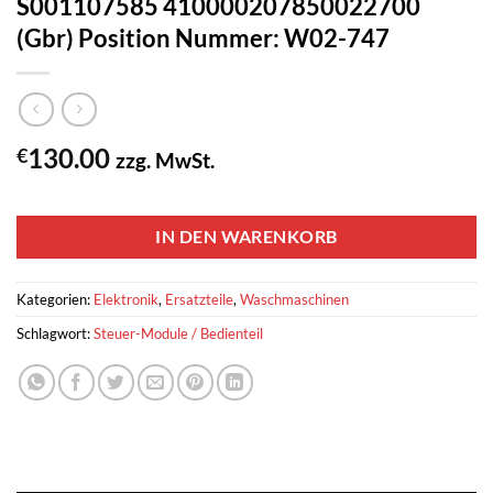
S001107585 410000207850022700
(Gbr) Position Nummer: W02-747
130.00
€
zzg. MwSt.
1 vorrätig
IN DEN WARENKORB
Kategorien:
Elektronik
,
Ersatzteile
,
Waschmaschinen
Schlagwort:
Steuer-Module / Bedienteil