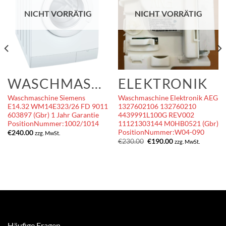
NICHT VORRÄTIG
NICHT VORRÄTIG
WASCHMASCHINEN
ELEKTRONIK
Waschmaschine Siemens
Waschmaschine Elektronik AEG
E14.32 WM14E323/26 FD 9011
1327602106 132760210
603897 (Gbr) 1 Jahr Garantie
4439991L100G REV002
PositionNummer:1002/1014
11121303144 M0HB0521 (Gbr)
PositionNummer:W04-090
€
240.00
zzg. MwSt.
Ursprünglicher
Aktueller
€
230.00
€
190.00
zzg. MwSt.
Preis
Preis
war:
ist:
€230.00
€190.00.
Häufige Fragen