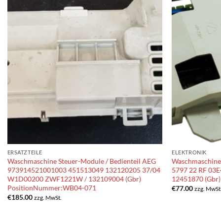
ERSATZTEILE
ELEKTRONIK
Waschmaschine Steuer-Module / Bedienteil AEG
Waschmaschine
973914521001003 451513049 132120205 37/04
5797 22 RF 03
W1D00200 ZWF1221W / 132109004 (Gbr)
12451870 (Gbr
PositionNummer:WB04-071
€
77.00
zzg. MwSt
€
185.00
zzg. MwSt.