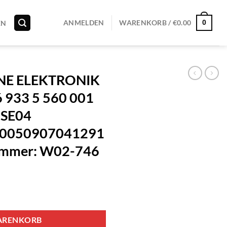
0
ANMELDEN
WARENKORB /
€
0.00
EN
E ELEKTRONIK
 933 5 560 001
 SE04
00050907041291
Nummer: W02-746
ARENKORB