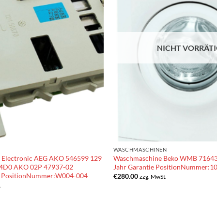
NICHT VORRÄT
WASCHMASCHINEN
 Electronic AEG AKO 546599 129
Waschmaschine Beko WMB 71643 
E4D0 AKO 02P 47937-02
Jahr Garantie PositionNummer:1
) PositionNummer:W004-004
€
280.00
zzg. MwSt.
.