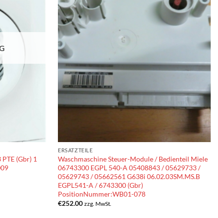
IG
ERSATZTEILE
PTE (Gbr) 1
Waschmaschine Steuer-Module / Bedienteil Miele
009
06743300 EGPL 540-A 05408843 / 05629733 /
05629743 / 05662561 G638i 06.02.03SM.MS.B
EGPL541-A / 6743300 (Gbr)
PositionNummer:WB01-078
€
252.00
zzg. MwSt.