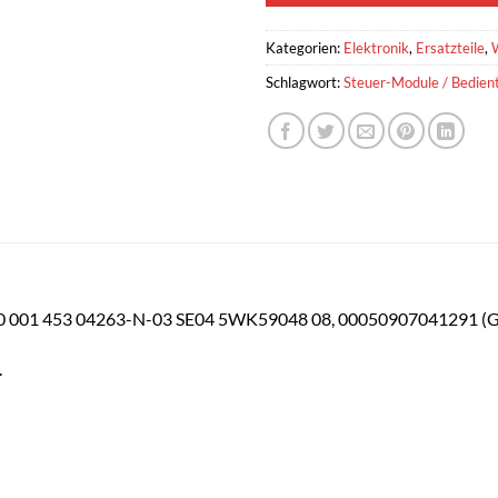
Kategorien:
Elektronik
,
Ersatzteile
,
Schlagwort:
Steuer-Module / Bedient
01 453 04263-N-03 SE04 5WK59048 08, 00050907041291 (Gb
.