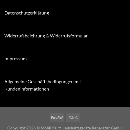
Datenschutzerklärung
Widerrufsbelehrung & Widerrufsformular
Impressum
Allgemeine Geschäftsbedingungen mit
Kundeninformationen
Copyright 2026 ©
Mobil Kurt Haushaltsgeräte Reparatur GmbH
24 Stunden Hotline Tel: 030 6813098