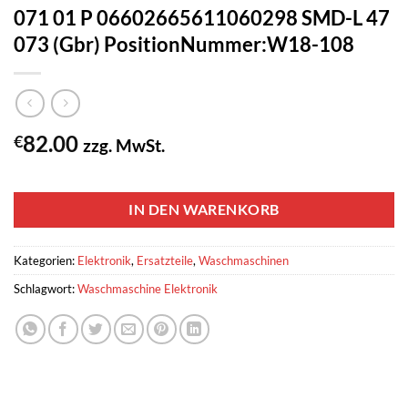
071 01 P 06602665611060298 SMD-L 47
073 (Gbr) PositionNummer:W18-108
82.00
€
zzg. MwSt.
1 vorrätig
IN DEN WARENKORB
Kategorien:
Elektronik
,
Ersatzteile
,
Waschmaschinen
Schlagwort:
Waschmaschine Elektronik