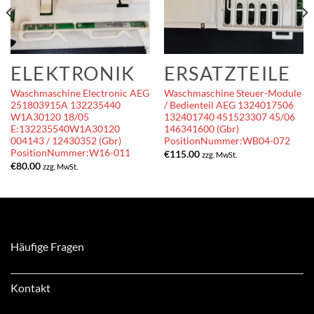
ELEKTRONIK
ERSATZTEILE
Waschmaschine Electronic AEG
Waschmaschine Steuer-Module
251803915A 132235440
/ Bedienteil AEG 1324017506
W1A30120 18/05
132401740 451523307 45/06
E:132235540W1A30120
146341600 (Gbr)
004143 / 12430352 (Gbr)
PositionNummer:WB04-072
PositionNummer:W16-011
€
115.00
zzg. MwSt.
€
80.00
zzg. MwSt.
Häufige Fragen
Kontakt