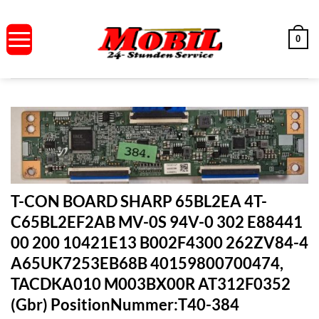
Zum
Inhalt
0
springen
T-CON BOARD SHARP 65BL2EA 4T-
C65BL2EF2AB MV-0S 94V-0 302 E88441
00 200 10421E13 B002F4300 262ZV84-4
A65UK7253EB68B 40159800700474,
TACDKA010 M003BX00R AT312F0352
(Gbr) PositionNummer:T40-384