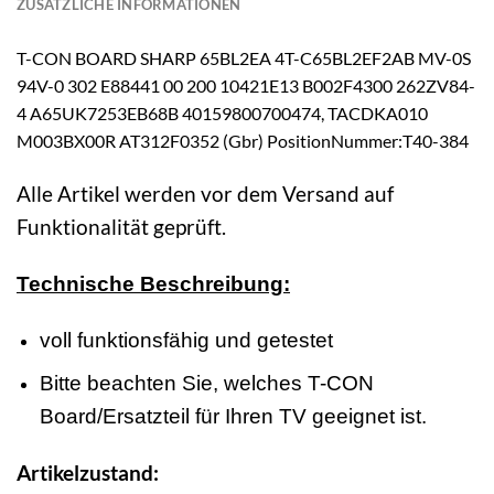
ZUSÄTZLICHE INFORMATIONEN
T-CON BOARD SHARP 65BL2EA 4T-C65BL2EF2AB MV-0S
94V-0 302 E88441 00 200 10421E13 B002F4300 262ZV84-
4 A65UK7253EB68B 40159800700474, TACDKA010
M003BX00R AT312F0352 (Gbr) PositionNummer:T40-384
Alle Artikel werden vor dem Versand auf
Funktionalität geprüft.
Technische Beschreibung:
voll funktionsfähig und getestet
Bitte beachten Sie, welches T-CON
Board/Ersatzteil für Ihren TV geeignet ist.
Artikelzustand: