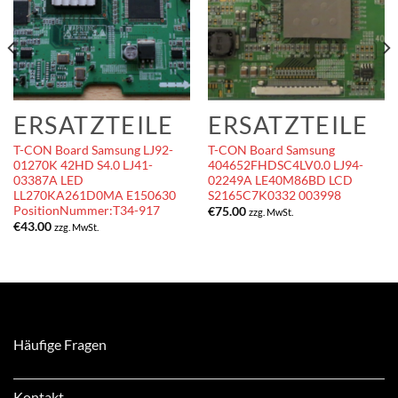
ERSATZTEILE
ERSATZTEILE
T-CON Board Samsung LJ92-
T-CON Board Samsung
01270K 42HD S4.0 LJ41-
404652FHDSC4LV0.0 LJ94-
03387A LED
02249A LE40M86BD LCD
LL270KA261D0MA E150630
S2165C7K0332 003998
PositionNummer:T34-917
€
75.00
zzg. MwSt.
€
43.00
zzg. MwSt.
Häufige Fragen
Kontakt