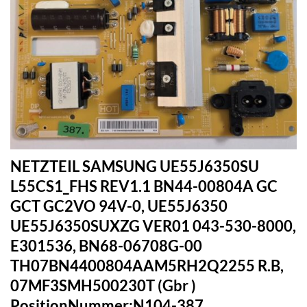
NETZTEIL SAMSUNG UE55J6350SU
L55CS1_FHS REV1.1 BN44-00804A GC
GCT GC2VO 94V-0, UE55J6350
UE55J6350SUXZG VER01 043-530-8000,
E301536, BN68-06708G-00
TH07BN4400804AAM5RH2Q2255 R.B,
07MF3SMH500230T (Gbr )
PositionNummer:N104-387