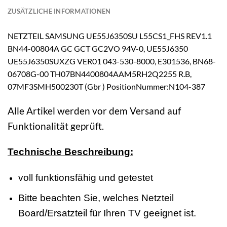
ZUSÄTZLICHE INFORMATIONEN
NETZTEIL SAMSUNG UE55J6350SU L55CS1_FHS REV1.1
BN44-00804A GC GCT GC2VO 94V-0, UE55J6350
UE55J6350SUXZG VER01 043-530-8000, E301536, BN68-
06708G-00 TH07BN4400804AAM5RH2Q2255 R.B,
07MF3SMH500230T (Gbr ) PositionNummer:N104-387
Alle Artikel werden vor dem Versand auf
Funktionalität geprüft.
Technische Beschreibung:
voll funktionsfähig und getestet
Bitte beachten Sie, welches Netzteil
Board/Ersatzteil für Ihren TV geeignet ist.