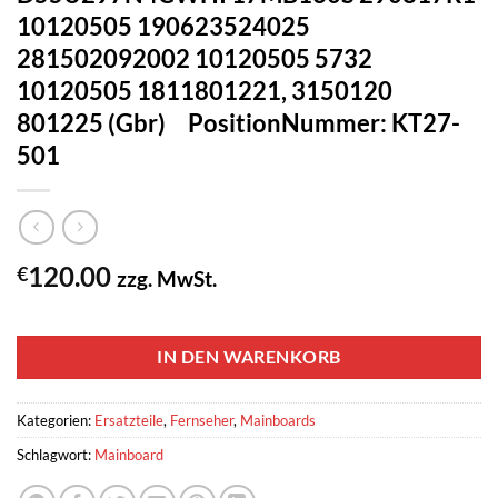
10120505 190623524025
281502092002 10120505 5732
10120505 1811801221, 3150120
801225 (Gbr) PositionNummer: KT27-
501
120.00
€
zzg. MwSt.
1 vorrätig
IN DEN WARENKORB
Kategorien:
Ersatzteile
,
Fernseher
,
Mainboards
Schlagwort:
Mainboard