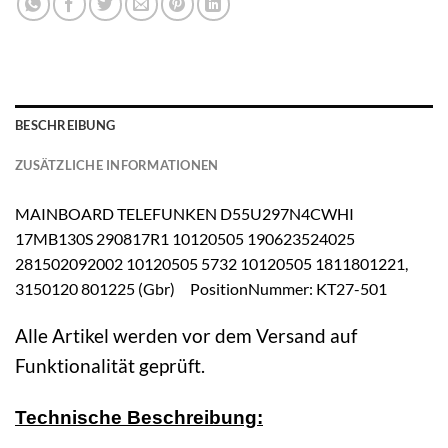
BESCHREIBUNG
ZUSÄTZLICHE INFORMATIONEN
MAINBOARD TELEFUNKEN D55U297N4CWHI
17MB130S 290817R1 10120505 190623524025
281502092002 10120505 5732 10120505 1811801221,
3150120 801225 (Gbr) PositionNummer: KT27-501
Alle Artikel werden vor dem Versand auf
Funktionalität geprüft.
Technische Beschreibung: