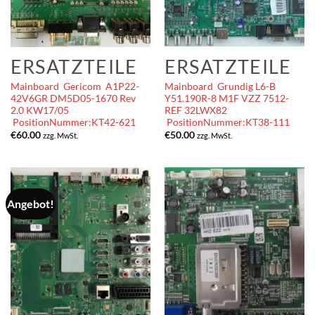
ERSATZTEILE
ERSATZTEILE
Mainboard Gericom A1P22-
Mainboard Grundig L6-B
42V6GR DM5D05-1670 Rev
Y51.190R-8 M1F VZZ 7512-
2.0 KW17/05
REF 32LWX82
PositionNummer:KT42-621
PositionNummer:KT38-111
€
60.00
€
50.00
zzg. MwSt.
zzg. MwSt.
Angebot!