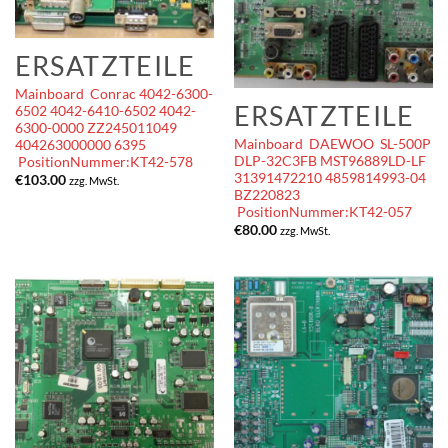
ERSATZTEILE
Mainboard Conrac 4042-6300-
ERSATZTEILE
6502 4042-6410-6502 4042-
6300-0000 ZZ245011049
Mainboard DAEWOO SL-500P
404263000000 6395
DLP-32C3FB MST96889LD-LF
PositionNummer:KT42-578
31391472210 4859814993-04
€
103.00
zzg. MwSt.
BZ220823
PositionNummer:KT42-057
€
80.00
zzg. MwSt.