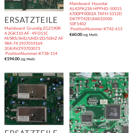
Mainboard Hyundai
AL42PA23A HPPHD-50015
6700PF0002A TAFH-S312D
ERSATZTEILE
DKTPT42EU06010500
50F1402
Mainboard Grundig ZG2190R-
PositionNummer:KT42-613
4 2GK110 AF- 49 D51C
€
60.00
zzg. MwSt.
M/SRS/3HD/UHD/2D/50HZ AF
984-74 1937019169
2GKAVZ93703073
PositionNummer:KT38-114
€
194.00
zzg. MwSt.