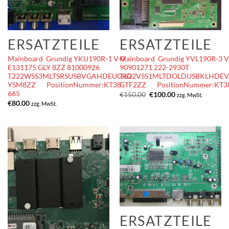
ERSATZTEILE
ERSATZTEILE
Mainboard Grundig YKU190R-1 V-0
Mainboard Grundig YVL190R-3 V
E131175 GLY 8ZZ 81000926
90901271 222-2930T
T222WSS3MLTSRSUSBVGAHDEUGRD
T622VSS1MLTDOLDUSBKLHDEV
YSM8ZZ PositionNummer:KT38-
GTF2ZZ PositionNummer:KT3
665
Ursprünglicher
Aktueller
€
150.00
€
100.00
zzg. MwSt.
Preis
Preis
€
80.00
zzg. MwSt.
war:
ist:
€150.00
€100.00.
ERSATZTEILE