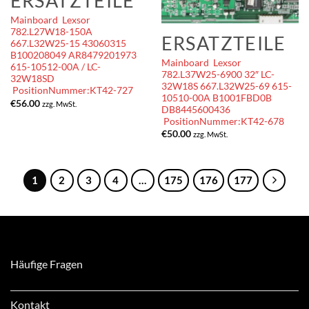
ERSATZTEILE
Mainboard Lexsor
782.L27W18-150A
ERSATZTEILE
667.L32W25-15 43060315
B100208049 AR8479201973
Mainboard Lexsor
615-10512-00A / LC-
782.L37W25-6900 32″ LC-
32W18SD
32W18S 667.L32W25-69 615-
PositionNummer:KT42-727
10510-00A B1001FBD0B
€
56.00
zzg. MwSt.
DB8445600436
PositionNummer:KT42-678
€
50.00
zzg. MwSt.
1
2
3
4
…
175
176
177
Häufige Fragen
Kontakt