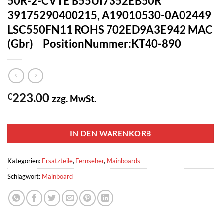
50R-2-CVTE B55UI7352EB50R
39175290400215, A19010530-0A02449
LSC550FN11 ROHS 702ED9A3E942 MAC
(Gbr) PositionNummer:KT40-890
223.00
€
zzg. MwSt.
1 vorrätig
IN DEN WARENKORB
Kategorien:
Ersatzteile
,
Fernseher
,
Mainboards
Schlagwort:
Mainboard