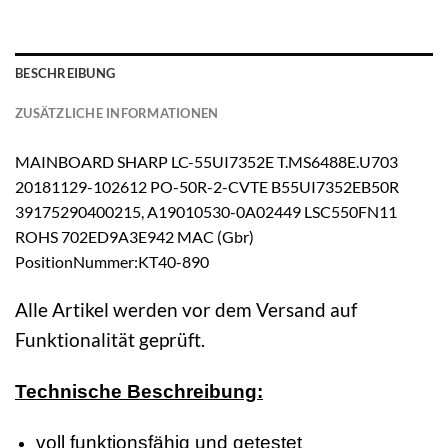
BESCHREIBUNG
ZUSÄTZLICHE INFORMATIONEN
MAINBOARD SHARP LC-55UI7352E T.MS6488E.U703
20181129-102612 PO-50R-2-CVTE B55UI7352EB50R
39175290400215, A19010530-0A02449 LSC550FN11
ROHS 702ED9A3E942 MAC (Gbr)
PositionNummer:KT40-890
Alle Artikel werden vor dem Versand auf
Funktionalität geprüft.
Technische Beschreibung:
voll funktionsfähig und getestet