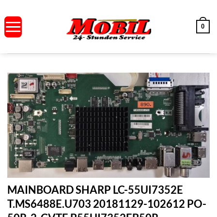
Zum
Inhalt
0
springen
MAINBOARD SHARP LC-55UI7352E
T.MS6488E.U703 20181129-102612 PO-