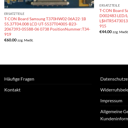
ERSATZTEILE
T-CON Board S
ERSATZTEILE
D002483 LED/
T-CON Board Samsung T370HW02 06A22-1B
L$HTR5473013X
55.37T04.008 LCD UT-5537T04005-B23-
915
2067393-05588-06 0738 PositionNummer:T34-
€
44.00
zzg. MwSt
919
€
60.00
zzg. MwSt.
Häufige Fragen
Datenschutze
Kontakt
Widerrufsbel
Impressum
Allgemeine G
Kundeninfor