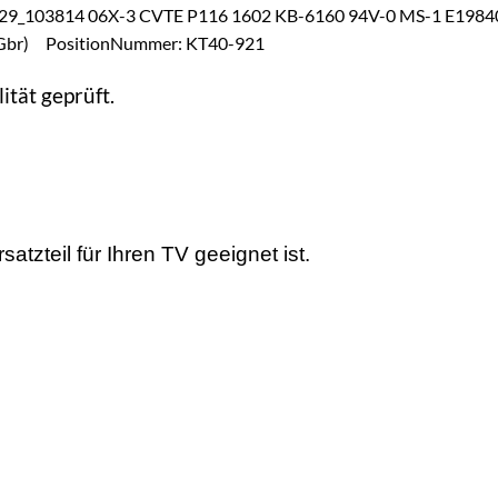
9_103814 06X-3 CVTE P116 1602 KB-6160 94V-0 MS-1 E198
br) PositionNummer: KT40-921
ität geprüft.
tzteil für Ihren TV geeignet ist.