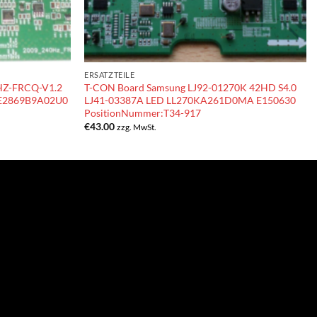
ERSATZTEILE
HZ-FRCQ-V1.2
T-CON Board Samsung LJ92-01270K 42HD S4.0
 E2869B9A02U0
LJ41-03387A LED LL270KA261D0MA E150630
PositionNummer:T34-917
€
43.00
zzg. MwSt.