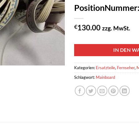
PositionNummer
130.00
€
zzg. MwSt.
1 vorrätig
IN DEN W
Kategorien:
Ersatzteile
,
Fernseher
,
M
Schlagwort:
Mainboard