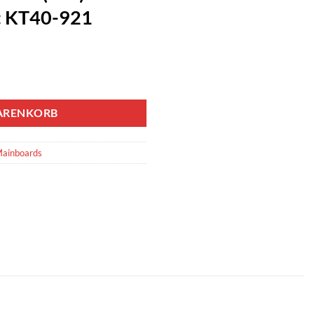
: KT40-921
ARENKORB
ainboards