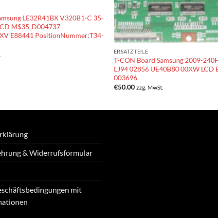
amsung LE32R41BX V320B1-C 35-
LCD M$35-D004737-
V E88441 PositionNummer:T34-
ERSATZTEILE
.
T-CON Board Samsung 2009-240
LJ94 02856 UE40B80 00XW LCD
003696
€
50.00
zzg. MwSt.
rklärung
ehrung & Widerrufsformular
eschäftsbedingungen mit
mationen