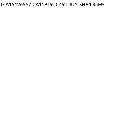
407 A15126967-0A11919 LC490DUY-SHA1 RoHS,