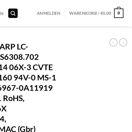
0
ANMELDEN
WARENKORB /
€
0.00
EN
RP LC-
S6308.702
4 06X-3 CVTE
160 94V-0 MS-1
6967-0A11919
 RoHS,
6X
4,
MAC (Gbr)