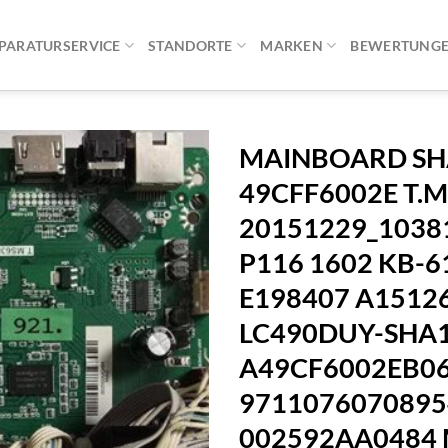
PARATURSERVICE
STANDORTE
MARKEN
BEWERTUNG
MAINBOARD SHA
49CFF6002E T.M
20151229_10381
P116 1602 KB-6
E198407 A1512
LC490DUY-SHA1
A49CF6002EB0
9711076070895
002592AA0484 