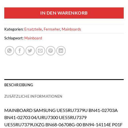
1 vorrätig
IN DEN WARENKORB
Kategorien:
Ersatzteile
,
Fernseher
,
Mainboards
Schlagwort:
Mainboard
BESCHREIBUNG
ZUSÄTZLICHE INFORMATIONEN
MAINBOARD SAMSUNG UE55RU7379U BN41-02703A
BN41-02703 04/URU7300 UE55RU7379
UE55RU7379UXZG BN68-06708G-00 BN94-14114E P01F