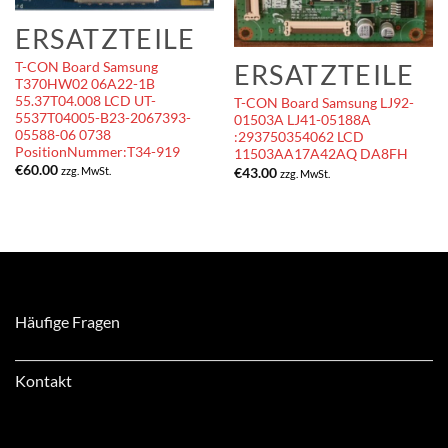
ERSATZTEILE
ERSATZTEILE
T-CON Board Samsung
T370HW02 06A22-1B
55.37T04.008 LCD UT-
T-CON Board Samsung LJ92-
5537T04005-B23-2067393-
01503A LJ41-05188A
05588-06 0738
:293750354062 LCD
PositionNummer:T34-919
11503AA17A42AQ DA8FH
€
60.00
zzg. MwSt.
€
43.00
zzg. MwSt.
Häufige Fragen
Kontakt