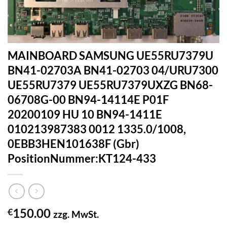
MAINBOARD SAMSUNG UE55RU7379U
BN41-02703A BN41-02703 04/URU7300
UE55RU7379 UE55RU7379UXZG BN68-
06708G-00 BN94-14114E P01F
20200109 HU 10 BN94-1411E
010213987383 0012 1335.0/1008,
0EBB3HEN101638F (Gbr)
PositionNummer:KT124-433
150.00
€
zzg. MwSt.