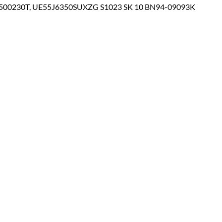
0230T, UE55J6350SUXZG S1023 SK 10 BN94-09093K