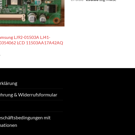
Preis
Preis
war:
ist:
€76.00
€56.00.
amsung LJ92-01503A LJ41-
50354062 LCD 11503AA17A42AQ
.
rklärung
ehrung & Widerrufsformular
eschäftsbedingungen mit
mationen