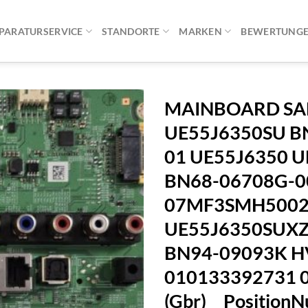
PARATURSERVICE
STANDORTE
MARKEN
BEWERTUNG
MAINBOARD S
UE55J6350SU B
01 UE55J6350 
BN68-06708G-0
07MF3SMH5002
UE55J6350SUXZ
BN94-09093K H
010133392731 
(Gbr) Position