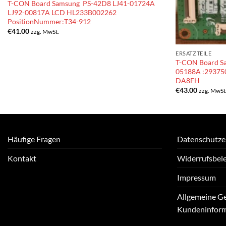
T-CON Board Samsung PS-42D8 LJ41-01724A
LJ92-00817A LCD HL233B002262
PositionNummer:T34-912
€
41.00
zzg. MwSt.
ERSATZTEILE
T-CON Board S
05188A :2937
DA8FH
€
43.00
zzg. MwSt
Häufige Fragen
Datenschutze
Kontakt
Widerrufsbel
Impressum
Allgemeine G
Kundeninfor