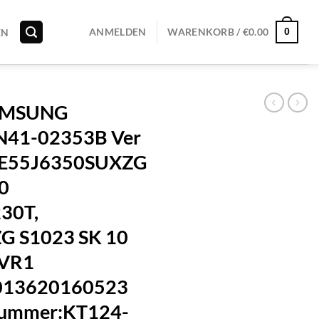
0
ANMELDEN
WARENKORB /
€
0.00
EN
AMSUNG
N41-02353B Ver
UE55J6350SUXZG
0
30T,
G S1023 SK 10
VR1
013620160523
Nummer:KT124-