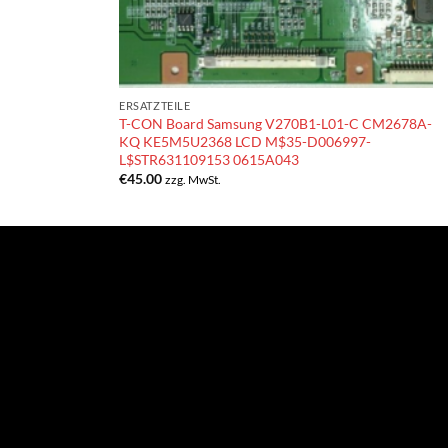
ERSATZTEILE
T-CON Board Samsung V270B1-L01-C CM2678A-
KQ KE5M5U2368 LCD M$35-D006997-
L$STR631109153 0615A043
€
45.00
zzg. MwSt.