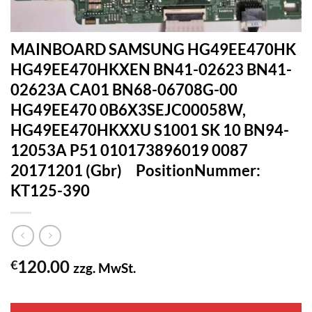
MAINBOARD SAMSUNG HG49EE470HK
HG49EE470HKXEN BN41-02623 BN41-
02623A CA01 BN68-06708G-00
HG49EE470 0B6X3SEJC00058W,
HG49EE470HKXXU S1001 SK 10 BN94-
12053A P51 010173896019 0087
20171201 (Gbr) PositionNummer:
KT125-390
120.00
€
zzg. MwSt.
1 vorrätig