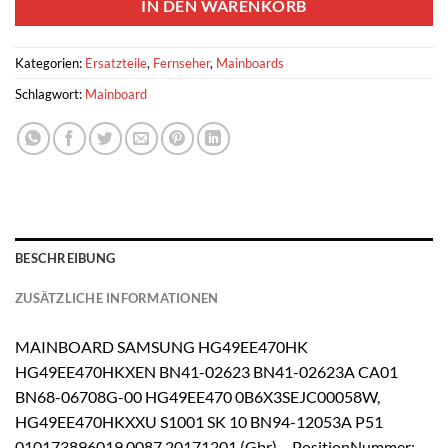
IN DEN WARENKORB
Kategorien:
Ersatzteile
,
Fernseher
,
Mainboards
Schlagwort:
Mainboard
BESCHREIBUNG
ZUSÄTZLICHE INFORMATIONEN
MAINBOARD SAMSUNG HG49EE470HK
HG49EE470HKXEN BN41-02623 BN41-02623A CA01
BN68-06708G-00 HG49EE470 0B6X3SEJC00058W,
HG49EE470HKXXU S1001 SK 10 BN94-12053A P51
010173896019 0087 20171201 (Gbr) PositionNummer: