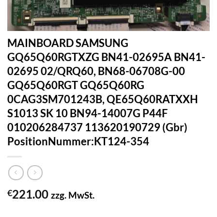
MAINBOARD SAMSUNG
GQ65Q60RGTXZG BN41-02695A BN41-
02695 02/QRQ60, BN68-06708G-00
GQ65Q60RGT GQ65Q60RG
0CAG3SM701243B, QE65Q60RATXXH
S1013 SK 10 BN94-14007G P44F
010206284737 113620190729 (Gbr)
PositionNummer:KT124-354
221.00
€
zzg. MwSt.
1 vorrätig