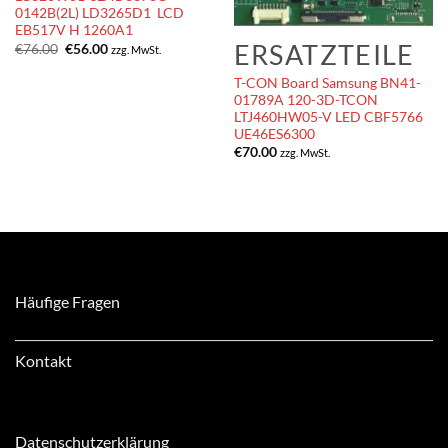
0142B(2L) LD3265D1 LCD
EB517V H 1260A1
ERSATZTEILE
Ursprünglicher
Aktueller
€
76.00
€
56.00
zzg. MwSt.
Preis
Preis
war:
ist:
T-CON Board Samsung BN41-
€76.00
€56.00.
01789A 120-3D-TCON
LTJ460HW05-V LED CBF5766
UE46ES6300
€
70.00
zzg. MwSt.
Häufige Fragen
Kontakt
Datenschutzerklärung