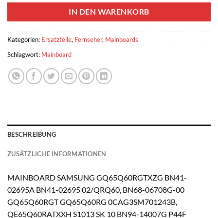
IN DEN WARENKORB
Kategorien:
Ersatzteile
,
Fernseher
,
Mainboards
Schlagwort:
Mainboard
BESCHREIBUNG
ZUSÄTZLICHE INFORMATIONEN
MAINBOARD SAMSUNG GQ65Q60RGTXZG BN41-
02695A BN41-02695 02/QRQ60, BN68-06708G-00
GQ65Q60RGT GQ65Q60RG 0CAG3SM701243B,
QE65Q60RATXXH S1013 SK 10 BN94-14007G P44F