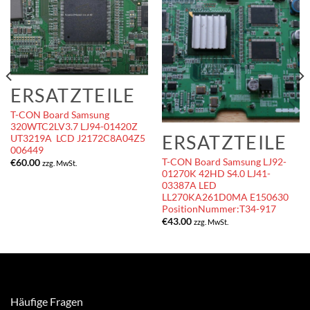
ERSATZTEILE
T-CON Board Samsung
320WTC2LV3.7 LJ94-01420Z
ERSATZTEILE
UT3219A LCD J2172C8A04Z5
006449
T-CON Board Samsung LJ92-
€
60.00
zzg. MwSt.
01270K 42HD S4.0 LJ41-
03387A LED
LL270KA261D0MA E150630
PositionNummer:T34-917
€
43.00
zzg. MwSt.
Häufige Fragen