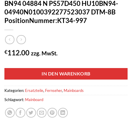
BN94 04884 N PS57D450 HU10BN94-
04940N0100392277523037 DTM-8B
PositionNummer:KT34-997
112.00
€
zzg. MwSt.
1 vorrätig
IN DEN WARENKORB
Kategorien:
Ersatzteile
,
Fernseher
,
Mainboards
Schlagwort:
Mainboard