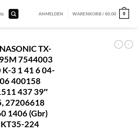
0
ANMELDEN
WARENKORB /
€
0.00
EN
NASONIC TX-
95M 7544003
K-3 1 41 6 04-
406 400158
511 437 39″
, 27206618
0 1406 (Gbr)
:KT35-224