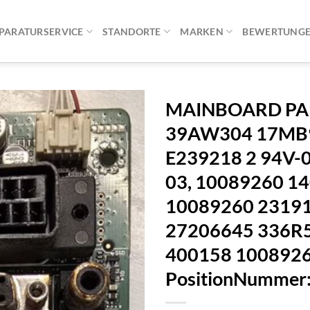
PARATURSERVICE
STANDORTE
MARKEN
BEWERTUNG
MAINBOARD PA
39AW304 17MB
E239218 2 94V-0 
03, 10089260 1
10089260 23191
27206645 336R5
400158 1008926
PositionNummer