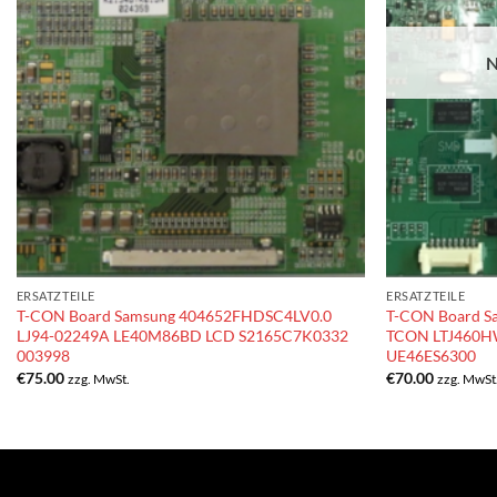
N
ERSATZTEILE
ERSATZTEILE
T-CON Board Samsung 404652FHDSC4LV0.0
T-CON Board S
LJ94-02249A LE40M86BD LCD S2165C7K0332
TCON LTJ460H
003998
UE46ES6300
€
75.00
€
70.00
zzg. MwSt.
zzg. MwSt