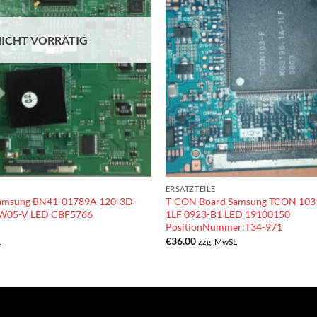
ICHT VORRÄTIG
ERSATZTEILE
amsung BN41-01789A 120-3D-
T-CON Board Samsung TCON 103
W05-V LED CBF5766
1LF 0923-B1 LED 19100150
PositionNummer:T34-971
€
36.00
.
zzg. MwSt.