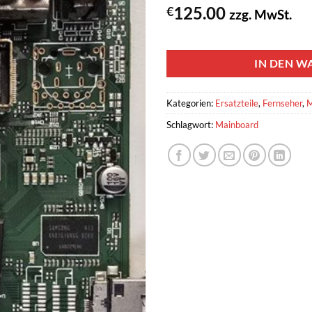
125.00
€
zzg. MwSt.
1 vorrätig
IN DEN W
Kategorien:
Ersatzteile
,
Fernseher
,
M
Schlagwort:
Mainboard