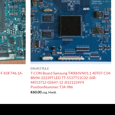
ERSATZTEILE
-F K0F746.1A-
T-CON Board Samsung T400HVN01.1 40T07-C04
BN96-22239T LED TT-5537T11C02-26R-
M013712-02647-12 JS121224Y4
PositionNummer:T34-986
€
60.00
zzg. MwSt.