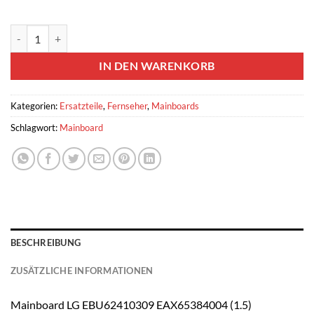
Preis
Preis
2 vorrätig
war:
ist:
Mainboard LG EBU62410309 EAX65384004 (1.5) EBT62987201 EB
€250.00
€215.00.
IN DEN WARENKORB
Kategorien:
Ersatzteile
,
Fernseher
,
Mainboards
Schlagwort:
Mainboard
BESCHREIBUNG
ZUSÄTZLICHE INFORMATIONEN
Mainboard LG EBU62410309 EAX65384004 (1.5)