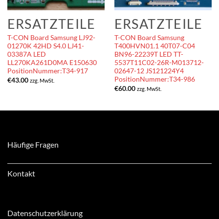
ERSATZTEILE
ERSATZTEILE
T-CON Board Samsung LJ92-
T-CON Board Samsung
01270K 42HD S4.0 LJ41-
T400HVN01.1 40T07-C04
03387A LED
BN96-22239T LED TT-
LL270KA261D0MA E150630
5537T11C02-26R-M013712-
PositionNummer:T34-917
02647-12 JS121224Y4
PositionNummer:T34-986
€
43.00
zzg. MwSt.
€
60.00
zzg. MwSt.
Häufige Fragen
Kontakt
Datenschutzerklärung