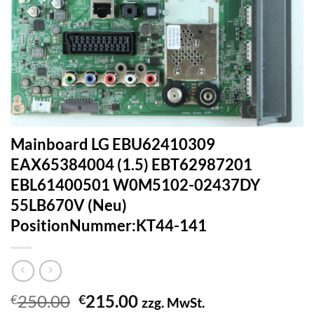
Mainboard LG EBU62410309
EAX65384004 (1.5) EBT62987201
EBL61400501 W0M5102-02437DY
55LB670V (Neu)
PositionNummer:KT44-141
Ursprünglicher
Aktueller
250.00
215.00
€
€
zzg. MwSt.