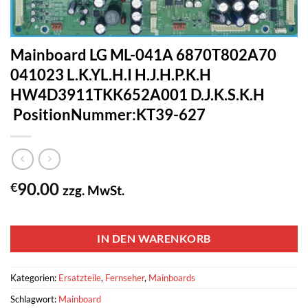
Mainboard LG ML-041A 6870T802A70
041023 L.K.YL.H.I H.J.H.P.K.H
HW4D3911TKK652A001 D.J.K.S.K.H
PositionNummer:KT39-627
90.00
€
zzg. MwSt.
1 vorrätig
IN DEN WARENKORB
Kategorien:
Ersatzteile
,
Fernseher
,
Mainboards
Schlagwort:
Mainboard