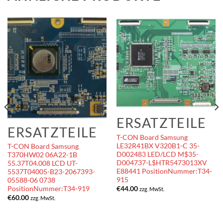
ERSATZTEILE
ERSATZTEILE
T-CON Board Samsung
LE32R41BX V320B1-C 35-
T-CON Board Samsung
D002483 LED/LCD M$35-
T370HW02 06A22-1B
D004737-L$HTR5473013XV
55.37T04.008 LCD UT-
E88441 PositionNummer:T34-
5537T04005-B23-2067393-
915
05588-06 0738
€
44.00
PositionNummer:T34-919
zzg. MwSt.
€
60.00
zzg. MwSt.