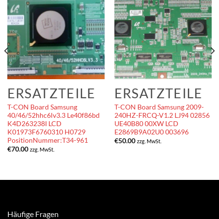
ERSATZTEILE
ERSATZTEILE
T-CON Board Samsung
T-CON Board Samsung 2009-
40/46/52hhc6lv3.3 Le40f86bd
240HZ-FRCQ-V1.2 LJ94 02856
K4D263238I LCD
UE40B80 00XW LCD
K01973F6760310 H0729
E2869B9A02U0 003696
PositionNummer:T34-961
€
50.00
zzg. MwSt.
€
70.00
zzg. MwSt.
Häufige Fragen