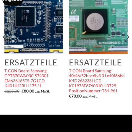
ERSATZTEILE
ERSATZTEILE
T-CON Board Samsung
T-CON Board Samsung
CPT370WA03C S74301
40/46/52hhc6lv3.3 Le40f86bd
EM636165TS-7G LCD
K4D263238I LCD
K401412RLH175.1L
K01973F6760310 H0729
PositionNummer:T34-961
Ursprünglicher
Aktueller
€
125.00
€
80.00
zzg. MwSt.
Preis
Preis
€
70.00
zzg. MwSt.
war:
ist:
€125.00
€80.00.