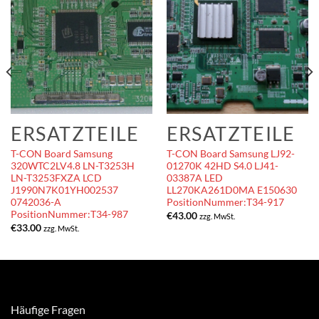
ERSATZTEILE
ERSATZTEILE
T-CON Board Samsung
T-CON Board Samsung LJ92-
320WTC2LV4.8 LN-T3253H
01270K 42HD S4.0 LJ41-
LN-T3253FXZA LCD
03387A LED
J1990N7K01YH002537
LL270KA261D0MA E150630
0742036-A
PositionNummer:T34-917
PositionNummer:T34-987
€
43.00
zzg. MwSt.
€
33.00
zzg. MwSt.
Häufige Fragen