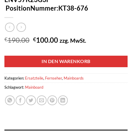
PositionNummer:KT38-676
Ursprünglicher
Aktueller
190.00
100.00
€
€
zzg. MwSt.
Preis
Preis
1 vorrätig
war:
ist:
€190.00
€100.00.
IN DEN WARENKORB
Kategorien:
Ersatzteile
,
Fernseher
,
Mainboards
Schlagwort:
Mainboard