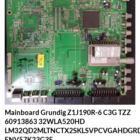
Mainboard Grundig Z1J190R-6 C3G TZZ
60913863 32WLA520HD
LM32QD2MLTNCTX2SKLSVPCVGAHDGR
ENV57K23G3F