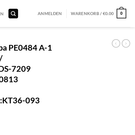
0
ANMELDEN
WARENKORB /
€
0.00
EN
ba PE0484 A-1
/
DS-7209
0813
:KT36-093