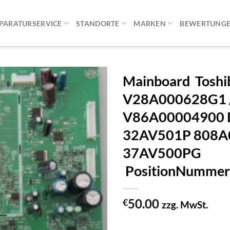
PARATURSERVICE
STANDORTE
MARKEN
BEWERTUNG
Mainboard Toshi
V28A000628G1 
V86A00004900 
32AV501P 808A
37AV500PG
PositionNummer
50.00
€
zzg. MwSt.
1 vorrätig