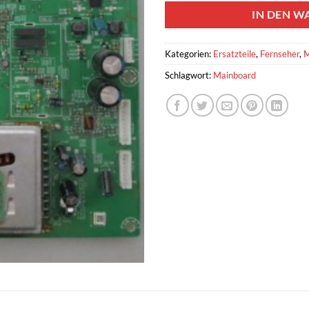
IN DEN W
Kategorien:
Ersatzteile
,
Fernseher
,
M
Schlagwort:
Mainboard