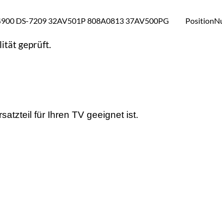
004900 DS-7209 32AV501P 808A0813 37AV500PG PositionN
ität geprüft.
tzteil für Ihren TV geeignet ist.