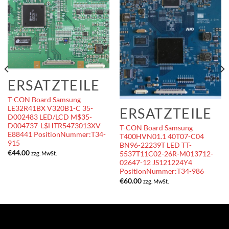
ERSATZTEILE
T-CON Board Samsung
LE32R41BX V320B1-C 35-
ERSATZTEILE
D002483 LED/LCD M$35-
D004737-L$HTR5473013XV
T-CON Board Samsung
E88441 PositionNummer:T34-
T400HVN01.1 40T07-C04
915
BN96-22239T LED TT-
€
44.00
zzg. MwSt.
5537T11C02-26R-M013712-
02647-12 JS121224Y4
PositionNummer:T34-986
€
60.00
zzg. MwSt.