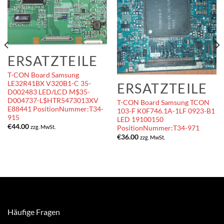
ERSATZTEILE
T-CON Board Samsung
LE32R41BX V320B1-C 35-
ERSATZTEILE
D002483 LED/LCD M$35-
D004737-L$HTR5473013XV
T-CON Board Samsung TCON
E88441 PositionNummer:T34-
103-F K0F746.1A-1LF 0923-B1
915
LED 19100150
€
44.00
zzg. MwSt.
PositionNummer:T34-971
€
36.00
zzg. MwSt.
Häufige Fragen