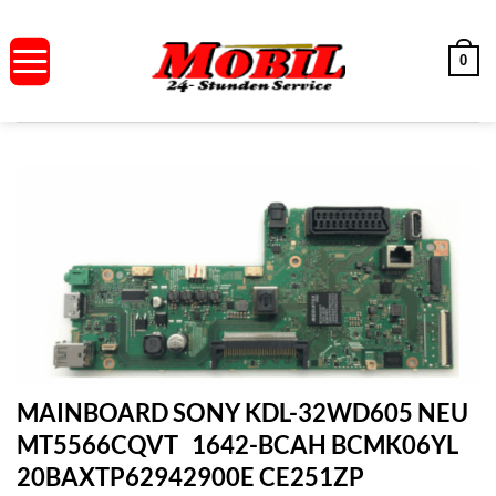
Zum
Inhalt
0
springen
MAINBOARD SONY KDL-32WD605 NEU
MT5566CQVT 1642-BCAH BCMK06YL
20BAXTP62942900E CE251ZP