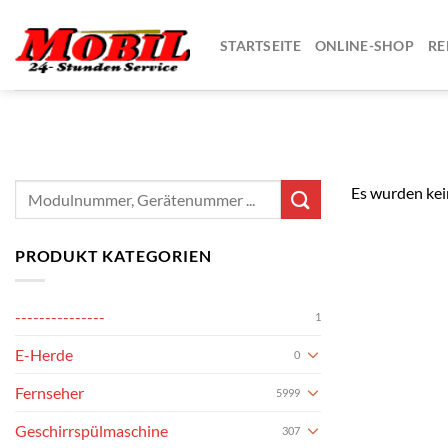
Zum
Inhalt
STARTSEITE
ONLINE-SHOP
RE
springen
Es wurden kei
PRODUKT KATEGORIEN
---------------
1
E-Herde
0
Fernseher
5999
Geschirrspülmaschine
307