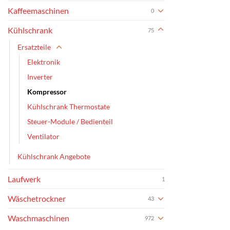
Kaffeemaschinen
0
Kühlschrank
75
Ersatzteile
Elektronik
Inverter
Kompressor
Kühlschrank Thermostate
Steuer-Module / Bedienteil
Ventilator
Kühlschrank Angebote
Laufwerk
1
Wäschetrockner
43
Waschmaschinen
972