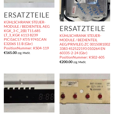
ERSATZTEILE
KÜHLSCHRANK STEUER-
ERSATZTEILE
MODULE / BEDIENTEIL AEG
KGK_3-C_2(B) T11.685
LT_3_KGK 6113 8239
KÜHLSCHRANK STEUER-
PICI16C57-XT/S 9741CAN
MODULE / BEDIENTEIL
E3206S 11 B (Gbr)
AEG/PRIVILEG ZC 0015081002
PositionNummer: KS04-119
3383 452522193 010264 EN
€
165.00
60335-2-24 (Gbr)
zzg. MwSt.
PositionNummer: KS02-605
€
200.00
zzg. MwSt.