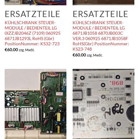
ERSATZTEILE
ERSATZTEILE
KÜHLSCHRANK STEUER-
KÜHLSCHRANK STEUER-
MODULE / BEDIENTEIL LG
MODULE / BEDIENTEIL LG
0IZZJB2046Z (7109) 060925
6871JB1058 6870JB003C
6871JB1293L RoHS (Gbr)
VER.3 060925 6871JB1058F
PositionNummer: KS32-723
RoHS(Gbr) PositionNummer:
KS23-748
€
60.00
zzg. MwSt.
€
60.00
zzg. MwSt.