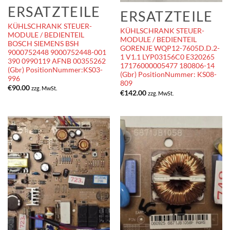
ERSATZTEILE
ERSATZTEILE
KÜHLSCHRANK STEUER-
KÜHLSCHRANK STEUER-
MODULE / BEDIENTEIL
MODULE / BEDIENTEIL
BOSCH SIEMENS BSH
GORENJE WQP12-7605D.D.2-
9000752448 9000752448-001
1 V1.1 LYP03156C0 E320265
390 0990119 AFNB 00355262
17176000005477 180806-14
(Gbr) PositionNummer:KS03-
(Gbr) PositionNummer: KS08-
996
809
€
90.00
zzg. MwSt.
€
142.00
zzg. MwSt.