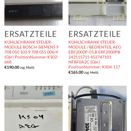
ERSATZTEILE
ERSATZTEILE
KÜHLSCHRANK STEUER-
KÜHLSCHRANK STEUER-
MODULE BOSCH-SIEMENS 9
MODULE / BEDIENTEIL AEG
708 050 103 9 708 055 006/4
ERF2000P-01.B ERF2000PB
(Gbr) PositionNummer:KS02-
242515715 452747101
668
NFBF0A2C (Gbr)
PositionNummer: KS04-117
€
190.00
zzg. MwSt.
€
165.00
zzg. MwSt.