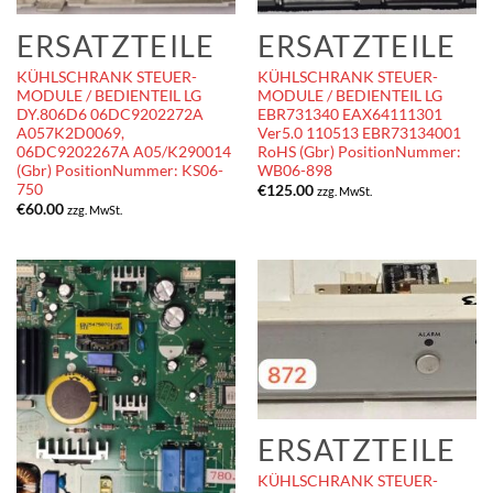
ERSATZTEILE
ERSATZTEILE
KÜHLSCHRANK STEUER-
KÜHLSCHRANK STEUER-
MODULE / BEDIENTEIL LG
MODULE / BEDIENTEIL LG
DY.806D6 06DC9202272A
EBR731340 EAX64111301
A057K2D0069,
Ver5.0 110513 EBR73134001
06DC9202267A A05/K290014
RoHS (Gbr) PositionNummer:
(Gbr) PositionNummer: KS06-
WB06-898
750
€
125.00
zzg. MwSt.
€
60.00
zzg. MwSt.
ERSATZTEILE
KÜHLSCHRANK STEUER-