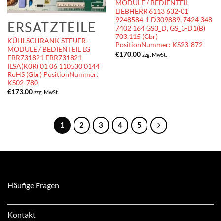
MODULE / BEDIENTEIL
LIEBHERR 6113 632-01
9248584-1 D309889, 7424 348
ERSATZTEILE
7402 164 GS3_D, GS_3-D1(B)
703.115 (Gbr)
KÜHLSCHRANK STEUER-
PositionNummer: KS23-872
MODULE / BEDIENTEIL LG
€
170.00
zzg. MwSt.
EBR731821 EBR731821
ILSA(K0R) 01 06 110530 0144
RoHS (Gbr) PositionNummer:
KS02-780
€
173.00
zzg. MwSt.
1
2
3
4
5
Häufige Fragen
Kontakt