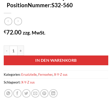
PositionNummer:S32-560
72.00
€
zzg. MwSt.
3 vorrätig
Ysus / Zsus LG LGE PDP 020417 42SD3-ZSUS GTW-P42M102 6
IN DEN WARENKORB
Kategorien:
Ersatzteile
,
Fernseher
,
X-Y-Z sus
Schlagwort:
X-Y-Z sus