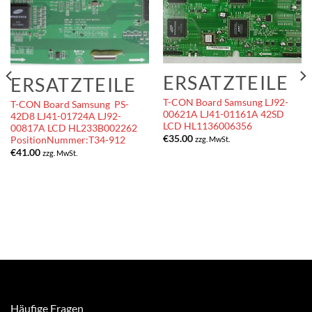
ERSATZTEILE
ERSATZTEILE
T-CON Board Samsung LJ92-
T-CON Board Samsung PS-
00621A LJ41-01161A 42SD
42D8 LJ41-01724A LJ92-
LCD HL1136006356
00817A LCD HL233B002262
€
35.00
PositionNummer:T34-912
zzg. MwSt.
€
41.00
zzg. MwSt.
Häufige Fragen