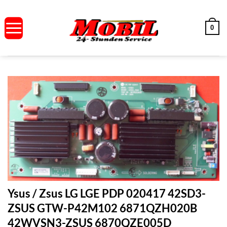
Zum
Inhalt
0
springen
Ysus / Zsus LG LGE PDP 020417 42SD3-
ZSUS GTW-P42M102 6871QZH020B
42WVSN3-ZSUS 6870QZE005D