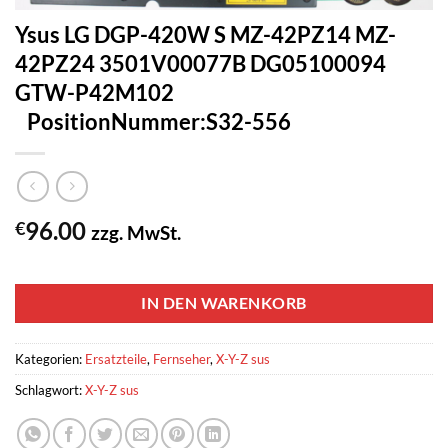
Ysus LG DGP-420W S MZ-42PZ14 MZ-
42PZ24 3501V00077B DG05100094
GTW-P42M102
PositionNummer:S32-556
96.00
€
zzg. MwSt.
1 vorrätig
IN DEN WARENKORB
Kategorien:
Ersatzteile
,
Fernseher
,
X-Y-Z sus
Schlagwort:
X-Y-Z sus