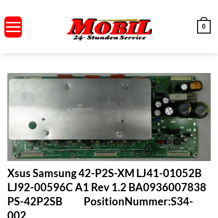
Zum
Inhalt
0
springen
Xsus Samsung 42-P2S-XM LJ41-01052B
LJ92-00596C A1 Rev 1.2 BA0936007838
PS-42P2SB PositionNummer:S34-
002