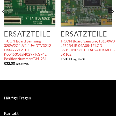
ERSATZTEILE
ERSATZTEILE
T-CON Board Samsung
T-CON Board Samsung T315XW0
320W2C4LV1.4 JV-DTV3212
LE32R41B 04A05-1E LCD
LRX4222T2 LCD
5531T01053FTE1A02410XM005
K00453QJ5H0297 KG742
5K102
PositionNummer:T34-931
€
50.00
zzg. MwSt.
€
32.00
zzg. MwSt.
Häufige Fragen
Kontakt