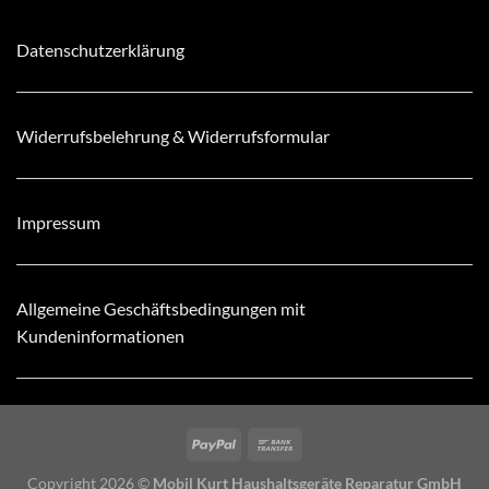
Datenschutzerklärung
Widerrufsbelehrung & Widerrufsformular
Impressum
Allgemeine Geschäftsbedingungen mit
Kundeninformationen
Copyright 2026 ©
Mobil Kurt Haushaltsgeräte Reparatur GmbH
24 Stunden Hotline Tel: 030 6813098