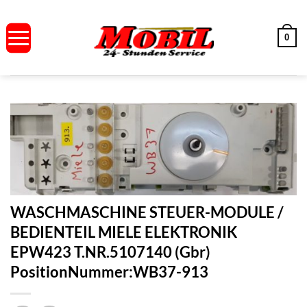
Zum
Inhalt
0
springen
WASCHMASCHINE STEUER-MODULE /
BEDIENTEIL MIELE ELEKTRONIK
EPW423 T.NR.5107140 (Gbr)
PositionNummer:WB37-913