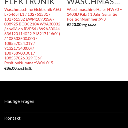
ELEKTRONIK
WASCHMASCHINEN
Waschmaschine Elektronik AEG
Waschmaschine Haier HW70 –
L75465TL1 / 132761531 /
1403D (Gbr) 1 Jahr Garantie
132761532 EWM10931SA /
PositionNummer:993
038925 BCBC2104 W9A30032
€
220.00
zzg. MwSt.
/ env06 on RVPS4 / W9A30044
636120114022 913217116(01)
/ 108633500.000 /
108557024.019 /
913217343(00) /
108758900.001 /
108557026.029 (Gbr)
PositionNummer:W04-015
€
86.00
zzg. MwSt.
Häufige Fragen
Kontakt