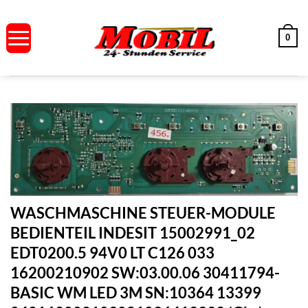
Zum
Inhalt
0
springen
WASCHMASCHINE STEUER-MODULE
BEDIENTEIL INDESIT 15002991_02
EDT0200.5 94V0 LT C126 033
16200210902 SW:03.00.06 30411794-
BASIC WM LED 3M SN:10364 13399