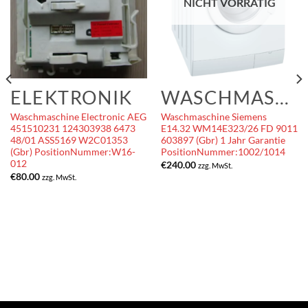
NICHT VORRÄTIG
ELEKTRONIK
WASCHMASCHINEN
Waschmaschine Electronic AEG
Waschmaschine Siemens
451510231 124303938 6473
E14.32 WM14E323/26 FD 9011
48/01 ASS5169 W2C01353
603897 (Gbr) 1 Jahr Garantie
(Gbr) PositionNummer:W16-
PositionNummer:1002/1014
012
€
240.00
zzg. MwSt.
€
80.00
zzg. MwSt.