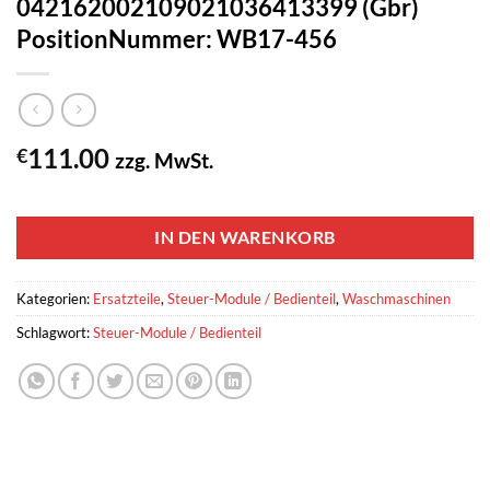
042162002109021036413399 (Gbr)
PositionNummer: WB17-456
111.00
€
zzg. MwSt.
1 vorrätig
IN DEN WARENKORB
Kategorien:
Ersatzteile
,
Steuer-Module / Bedienteil
,
Waschmaschinen
Schlagwort:
Steuer-Module / Bedienteil