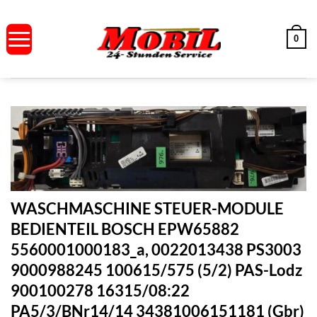
Zum
Inhalt
0
springen
WASCHMASCHINE STEUER-MODULE
BEDIENTEIL BOSCH EPW65882
5560001000183_a, 0022013438 PS3003
9000988245 100615/575 (5/2) PAS-Lodz
900100278 16315/08:22
PA5/3/BNr14/14 34381006151181 (Gbr)