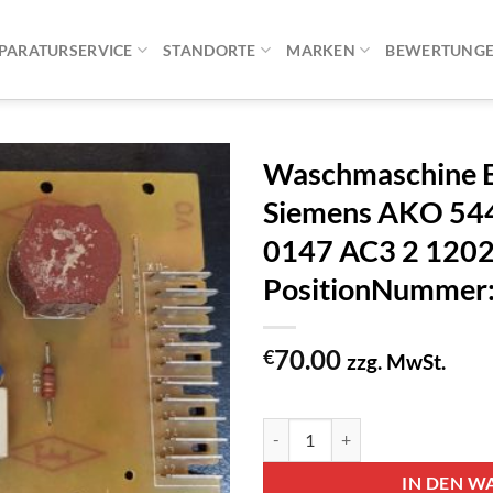
PARATURSERVICE
STANDORTE
MARKEN
BEWERTUNG
Waschmaschine El
Siemens AKO 54
0147 AC3 2 1202
PositionNumme
70.00
€
zzg. MwSt.
2 vorrätig
Waschmaschine Elektronik Bosc
IN DEN W