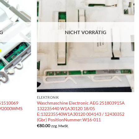
IG
NICHT VORRÄTIG
ELEKTRONIK
451510069
Waschmaschine Electronic AEG 251803915A
WM2000WMS
132235440 W1A30120 18/05
E:132235540W1A30120 004143 / 12430352
(Gbr) PositionNummer:W16-011
€
80.00
zzg. MwSt.