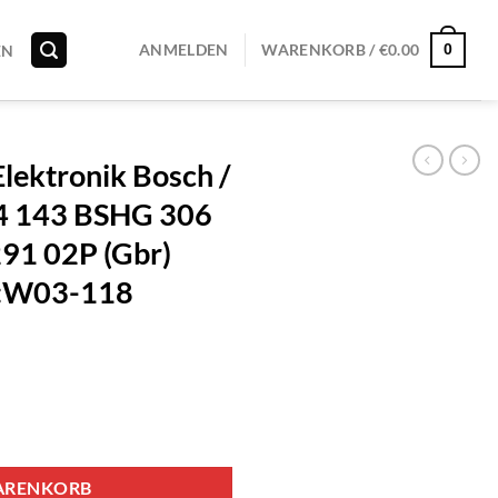
0
ANMELDEN
WARENKORB /
€
0.00
EN
ektronik Bosch /
4 143 BSHG 306
91 02P (Gbr)
r:W03-118
h / Siemens AKO 544 143 BSHG 306 0147 AC3 2 120291 02P (Gbr) Po
ARENKORB