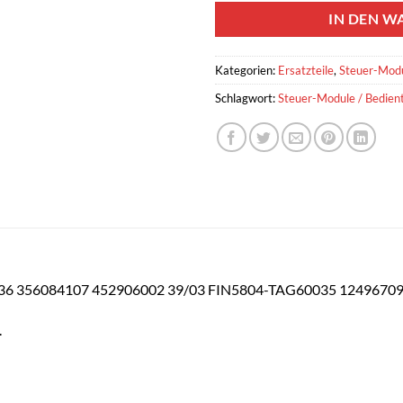
IN DEN W
Kategorien:
Ersatzteile
,
Steuer-Modu
Schlagwort:
Steuer-Module / Bedient
261036 356084107 452906002 39/03 FIN5804-TAG60035 1249670
.