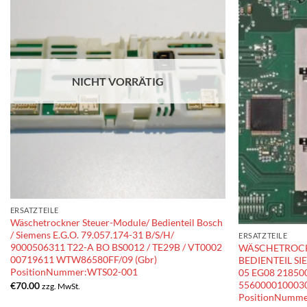
NICHT VORRÄTIG
ERSATZTEILE
Wäschetrockner Steuer-Module/ Bedienteil Bosch
/ Siemens E.G.O. 79.057.174-31 B/S/H/
ERSATZTEILE
9000506311 T22-A BO BS0012 / TE29B / VT0002
WÄSCHETROCK
00719611 WTW86580FF/09 (Gbr)
BEDIENTEIL S
PositionNummer:WTS02-001
05 EG08 21850
5560000100030
€
70.00
zzg. MwSt.
PositionNumm