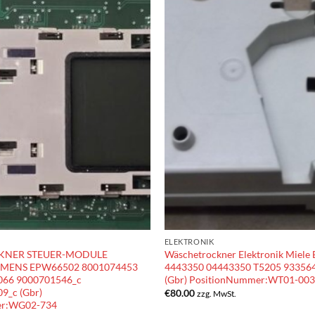
ELEKTRONIK
NER STEUER-MODULE
Wäschetrockner Elektronik Miele
IEMENS EPW66502 8001074453
4443350 04443350 T5205 93356
066 9000701546_c
(Gbr) PositionNummer:WT01-003
9_c (Gbr)
€
80.00
zzg. MwSt.
er:WG02-734