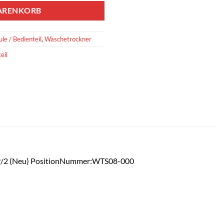
ARENKORB
le / Bedienteil
,
Wäschetrockner
eil
9/2 (Neu) PositionNummer:WTS08-000