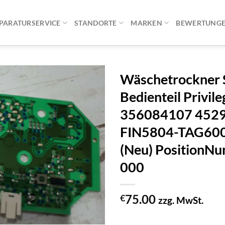
PARATURSERVICE
STANDORTE
MARKEN
BEWERTUNG
Wäschetrockner 
Bedienteil Privi
356084107 4529
FIN5804-TAG60
(Neu) Position
000
75.00
€
zzg. MwSt.
1 vorrätig