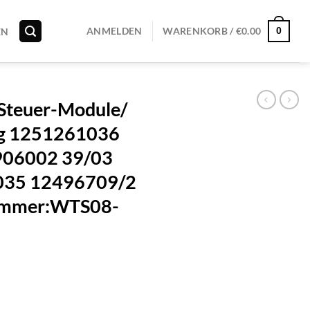
0
ANMELDEN
WARENKORB /
€
0.00
EN
Steuer-Module/
leg 1251261036
06002 39/03
035 12496709/2
Nummer:WTS08-