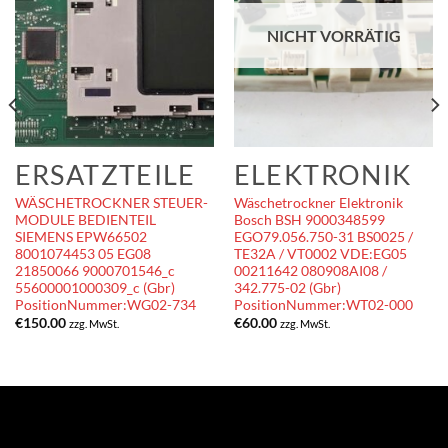
NICHT VORRÄTIG
ERSATZTEILE
ELEKTRONIK
WÄSCHETROCKNER STEUER-
Wäschetrockner Elektronik
MODULE BEDIENTEIL
Bosch BSH 9000348599
SIEMENS EPW66502
EGO79.056.750-31 BS0025 /
8001074453 05 EG08
TE32A / VT0002 VDE:EG05
21850066 9000701546_c
00211642 080908AI08 /
55600001000309_c (Gbr)
342.775-02 (Gbr)
PositionNummer:WG02-734
PositionNummer:WT02-000
€
150.00
€
60.00
zzg. MwSt.
zzg. MwSt.