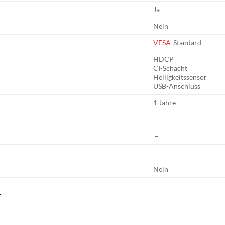
Ja
Nein
VESA
-Standard
HDCP
CI-Schacht
Helligkeitssensor
USB-Anschluss
1 Jahre
–
–
–
Nein
.