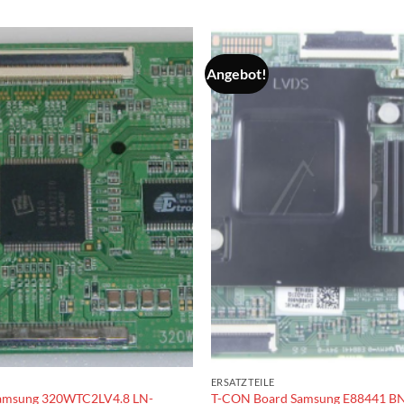
Angebot!
ERSATZTEILE
amsung 320WTC2LV4.8 LN-
T-CON Board Samsung E88441 B