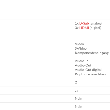
–
1x
D-Sub
(analog)
3x
HDMI
(digital)
–
Video
S-Video
Komponenteneingang
Audio-In
Audio-Out
Audio-Out digital
Kopfhöreranschluss
2
Ja
Nein
Nein