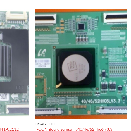
ERSATZTEILE
N41-02112
T-CON Board Samsung 40/46/52hhc6lv3.3