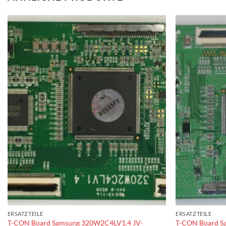
ERSATZTEILE
ERSATZTEILE
T-CON Board Samsung 320W2C4LV1.4 JV-
T-CON Board S