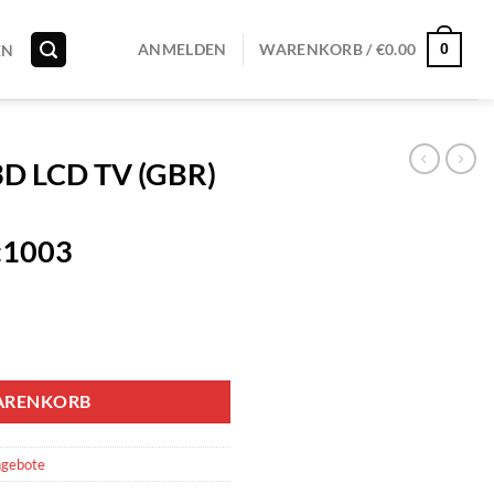
0
ANMELDEN
WARENKORB /
€
0.00
EN
3D LCD TV (GBR)
:1003
ARENKORB
ngebote