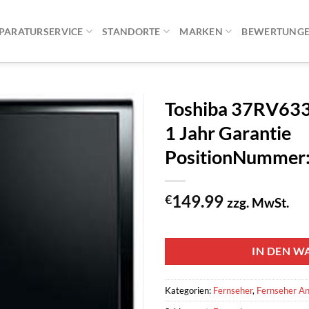
PARATURSERVICE
STANDORTE
MARKEN
BEWERTUNG
Toshiba 37RV63
1 Jahr Garantie
PositionNummer
149.99
€
zzg. MwSt.
1 vorrätig
IN DEN W
Kategorien:
Fernseher
,
Fernseher A