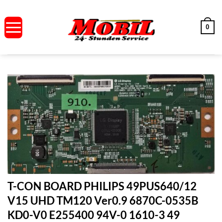
Zum
Inhalt
0
springen
T-CON BOARD PHILIPS 49PUS640/12
V15 UHD TM120 Ver0.9 6870C-0535B
KD0-V0 E255400 94V-0 1610-3 49