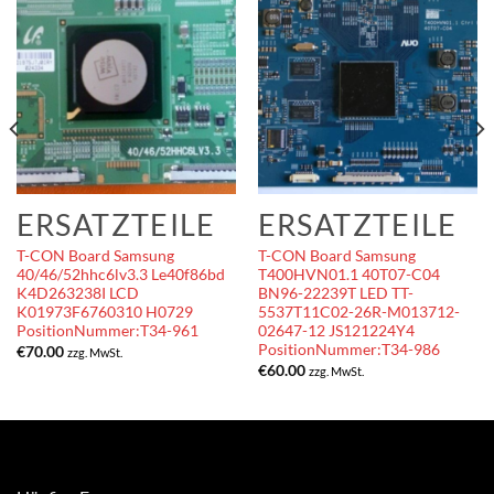
ERSATZTEILE
ERSATZTEILE
T-CON Board Samsung
T-CON Board Samsung
40/46/52hhc6lv3.3 Le40f86bd
T400HVN01.1 40T07-C04
K4D263238I LCD
BN96-22239T LED TT-
K01973F6760310 H0729
5537T11C02-26R-M013712-
PositionNummer:T34-961
02647-12 JS121224Y4
PositionNummer:T34-986
€
70.00
zzg. MwSt.
€
60.00
zzg. MwSt.