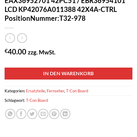
EAX36952701 42PC51 / EBR36954101
LCD KP42076A011388 42X4A-CTRL
PositionNummer:T32-978
40.00
€
zzg. MwSt.
1 vorrätig
IN DEN WARENKORB
Kategorien:
Ersatzteile
,
Fernseher
,
T-Con Board
Schlagwort:
T-Con Board