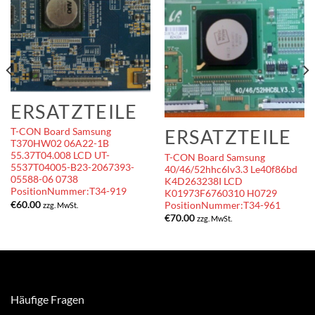
ERSATZTEILE
ERSATZTEILE
T-CON Board Samsung
T370HW02 06A22-1B
55.37T04.008 LCD UT-
T-CON Board Samsung
5537T04005-B23-2067393-
40/46/52hhc6lv3.3 Le40f86bd
05588-06 0738
K4D263238I LCD
PositionNummer:T34-919
K01973F6760310 H0729
€
60.00
PositionNummer:T34-961
zzg. MwSt.
€
70.00
zzg. MwSt.
Häufige Fragen