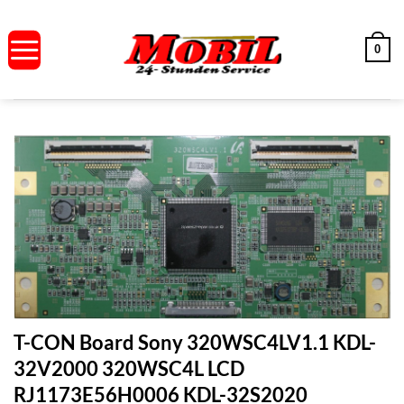
Zum
Inhalt
0
springen
T-CON Board Sony 320WSC4LV1.1 KDL-
32V2000 320WSC4L LCD
RJ1173E56H0006 KDL-32S2020