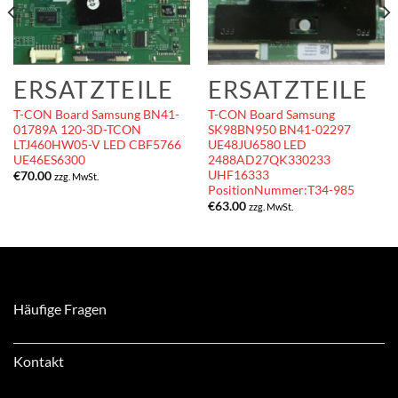
ERSATZTEILE
ERSATZTEILE
T-CON Board Samsung BN41-
T-CON Board Samsung
01789A 120-3D-TCON
SK98BN950 BN41-02297
LTJ460HW05-V LED CBF5766
UE48JU6580 LED
UE46ES6300
2488AD27QK330233
UHF16333
€
70.00
zzg. MwSt.
PositionNummer:T34-985
€
63.00
zzg. MwSt.
Häufige Fragen
Kontakt