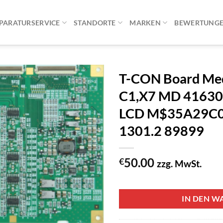
PARATURSERVICE
STANDORTE
MARKEN
BEWERTUNG
T-CON Board Me
C1,X7 MD 41630 
LCD M$35A29C0
1301.2 89899
50.00
€
zzg. MwSt.
1 vorrätig
IN DEN W