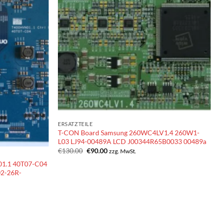
ERSATZTEILE
T-CON Board Samsung 260WC4LV1.4 260W1-
L03 LJ94-00489A LCD J00344R65B0033 00489a
Ursprünglicher
Aktueller
€
130.00
€
90.00
zzg. MwSt.
Preis
Preis
1.1 40T07-C04
war:
ist:
€130.00
€90.00.
2-26R-