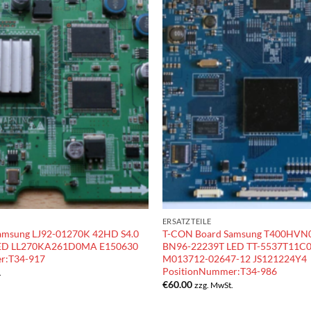
ERSATZTEILE
amsung LJ92-01270K 42HD S4.0
T-CON Board Samsung T400HVN0
LED LL270KA261D0MA E150630
BN96-22239T LED TT-5537T11C0
r:T34-917
M013712-02647-12 JS121224Y4
PositionNummer:T34-986
.
€
60.00
zzg. MwSt.