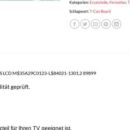
Kategorien:
Ersatzteile
,
Fernseher
,
T
Schlagwort:
T-Con Board
 S LCD M$35A29C0123-L$84021-1301.2 89899
ität geprüft.
il für Ihren TV geeignet ist.