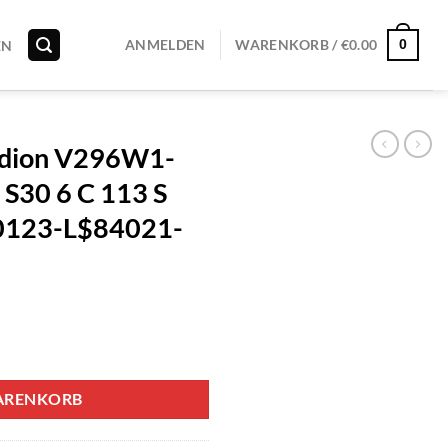
0
ANMELDEN
WARENKORB /
€
0.00
EN
dion V296W1-
S30 6 C 113 S
123-L$84021-
ARENKORB