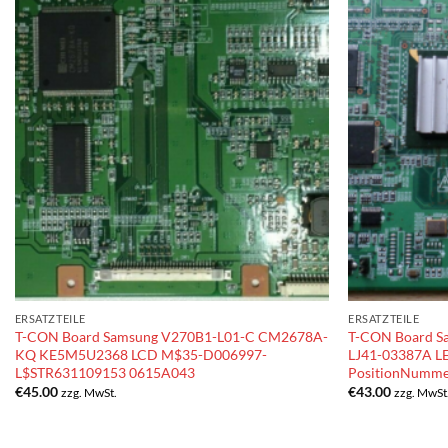
ERSATZTEILE
ERSATZTEILE
T-CON Board Samsung V270B1-L01-C CM2678A-
T-CON Board S
KQ KE5M5U2368 LCD M$35-D006997-
LJ41-03387A 
L$STR631109153 0615A043
PositionNumme
€
45.00
€
43.00
zzg. MwSt.
zzg. MwSt