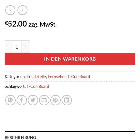
52.00
€
zzg. MwSt.
2 vorrätig
T-CON Board LG / Philips LC420WX7-SLE1 6870C-0169A 6870C-01
IN DEN WARENKORB
Kategorien:
Ersatzteile
,
Fernseher
,
T-Con Board
Schlagwort:
T-Con Board
BESCHREIBUNG