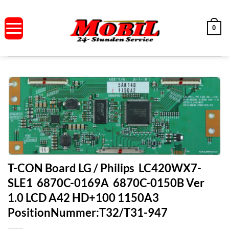
Zum
Inhalt
0
springen
T-CON Board LG / Philips LC420WX7-
SLE1 6870C-0169A 6870C-0150B Ver
1.0 LCD A42 HD+100 1150A3
PositionNummer:T32/T31-947