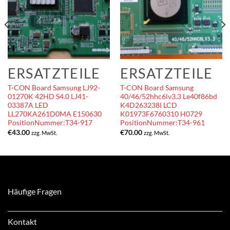
ERSATZTEILE
ERSATZTEILE
T-CON Board Samsung LJ92-
T-CON Board Samsung
01270K 42HD S4.0 LJ41-
40/46/52hhc6lv3.3 Le40f86bd
03387A LED
K4D263238I LCD
LL270KA261D0MA E150630
K01973F6760310 H0729
PositionNummer:T34-917
PositionNummer:T34-961
€
43.00
€
70.00
zzg. MwSt.
zzg. MwSt.
Häufige Fragen
Kontakt