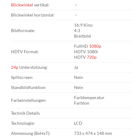
Blickwinkel
vertikal:
–
Blickwinkel horizontal:
–
16:9 Kino
Bildformate:
4:3
Breitbild
FullHD
1080p
HDTV Format:
HDTV 1080i
HDTV
720p
24p
Unterstützung:
Ja
Splitscreen:
Nein
Standbildfunktion:
Nein
Farbtemperatur
Farbeinstellungen:
Farbton
Technik Details
Technologie:
LCD
Abmessung (BxHxT):
733 x 474 x 148 mm