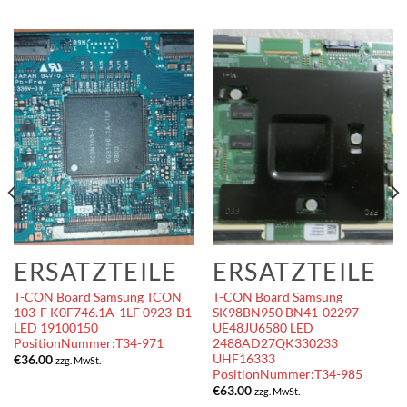
ERSATZTEILE
ERSATZTEILE
T-CON Board Samsung TCON
T-CON Board Samsung
103-F K0F746.1A-1LF 0923-B1
SK98BN950 BN41-02297
LED 19100150
UE48JU6580 LED
PositionNummer:T34-971
2488AD27QK330233
UHF16333
€
36.00
zzg. MwSt.
PositionNummer:T34-985
€
63.00
zzg. MwSt.