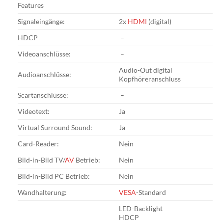
Features
Signaleingänge:
2x
HDMI
(digital)
HDCP
–
Videoanschlüsse:
–
Audio-Out digital
Audioanschlüsse:
Kopfhöreranschluss
Scartanschlüsse:
–
Videotext:
Ja
Virtual Surround Sound:
Ja
Card-Reader:
Nein
Bild-in-Bild TV/
AV
Betrieb:
Nein
Bild-in-Bild PC Betrieb:
Nein
Wandhalterung:
VESA
-Standard
LED-Backlight
HDCP