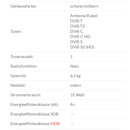
Gehäusefarbe:
schwarz/silbern
Antenne/Kabel
DVB-T
DVB-T2
Tuner:
DVB-C
DVB-C HD
DVB-S
DVB-S2 (HD)
Tuneranzahl:
1
Radiofunktion:
Nein
Gewicht:
6,5 kg
Netzteil:
intern
Stromverbrauch:
31 Watt
Energieeffizienzklasse (alt):
A+
Energieeffizienzklasse SDR:
–
Energieeffizienzklasse
HDR
:
–