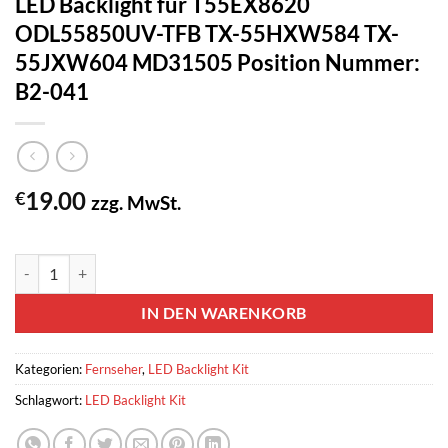
LED Backlight für T55EX8620
ODL55850UV-TFB TX-55HXW584 TX-
55JXW604 MD31505 Position Nummer:
B2-041
19.00
€
zzg. MwSt.
2 vorrätig
Panasonic LED-BACKLIGHT KIT FÜR 55"-PANEL (4 STREIFEN) (Gb
IN DEN WARENKORB
Kategorien:
Fernseher
,
LED Backlight Kit
Schlagwort:
LED Backlight Kit