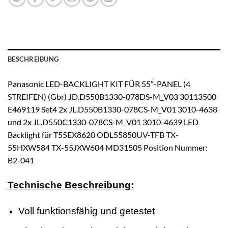
BESCHREIBUNG
Panasonic LED-BACKLIGHT KIT FÜR 55″-PANEL (4
STREIFEN) (Gbr) JD.D550B1330-078DS-M_V03 30113500
E469119 Set4 2x JL.D550B1330-078CS-M_V01 3010-4638
und 2x JL.D550C1330-078CS-M_V01 3010-4639 LED
Backlight für T55EX8620 ODL55850UV-TFB TX-
55HXW584 TX-55JXW604 MD31505 Position Nummer:
B2-041
Technische Beschreibung:
Voll funktionsfähig und getestet