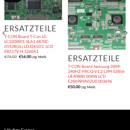
ERSATZTEILE
T-CON Board T-Con LG
LC320W01-SLA1 6870C-
0142B(2L) LD3265D1 LCD
EB517V H 1260A1
ERSATZTEILE
Ursprünglicher
Aktueller
€
76.00
€
56.00
zzg. MwSt.
Preis
Preis
war:
ist:
T-CON Board Samsung 2009-
€76.00
€56.00.
240HZ-FRCQ-V1.2 LJ94 02856
UE40B80 00XW LCD
E2869B9A02U0 003696
€
50.00
zzg. MwSt.
Häufige Fragen