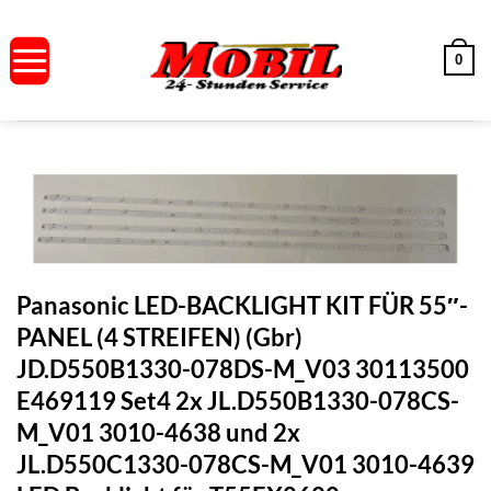
Zum
Inhalt
0
springen
Panasonic LED-BACKLIGHT KIT FÜR 55″-
PANEL (4 STREIFEN) (Gbr)
JD.D550B1330-078DS-M_V03 30113500
E469119 Set4 2x JL.D550B1330-078CS-
M_V01 3010-4638 und 2x
JL.D550C1330-078CS-M_V01 3010-4639