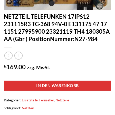
NETZTEIL TELEFUNKEN 17IPS12
231115R3 TC-368 94V-0 E131175 47 17
1151 27995900 23321119 TH4 180305A
AA (Gbr ) PositionNummer:N27-984
169.00
€
zzg. MwSt.
1 vorrätig
IN DEN WARENKORB
Kategorien:
Ersatzteile
,
Fernseher
,
Netzteile
Schlagwort:
Netzteil