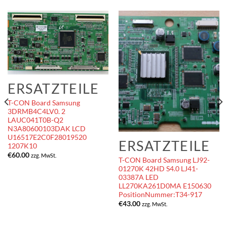
ERSATZTEILE
T-CON Board Samsung
3DRMB4C4LV0. 2
LAUC041T0B-Q2
N3A80600103DAK LCD
U16517E2C0F28019520
ERSATZTEILE
1207K10
€
60.00
zzg. MwSt.
T-CON Board Samsung LJ92-
01270K 42HD S4.0 LJ41-
03387A LED
LL270KA261D0MA E150630
PositionNummer:T34-917
€
43.00
zzg. MwSt.