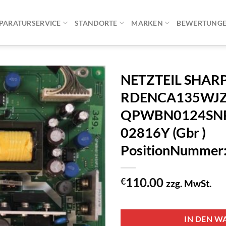
PARATURSERVICE
STANDORTE
MARKEN
BEWERTUNG
NETZTEIL SHAR
RDENCA135WJ
QPWBN0124SNPZ
02816Y (Gbr )
PositionNummer
110.00
€
zzg. MwSt.
1 vorrätig
IN DEN W